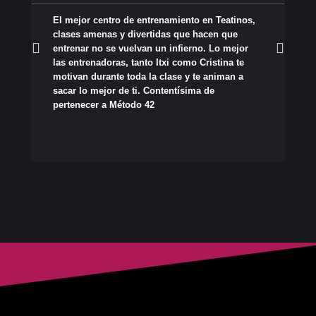
El mejor centro de entrenamiento en Teatinos,
Si
clases amenas y divertidas que hacen que
tu
entrenar no se vuelvan un infierno. Lo mejor
di
las entrenadoras, tanto Itxi como Cristina te
re
motivan durante toda la clase y te animan a
fí
sacar lo mejor de ti. Contentísima de
de
pertenecer a Método 42
qu